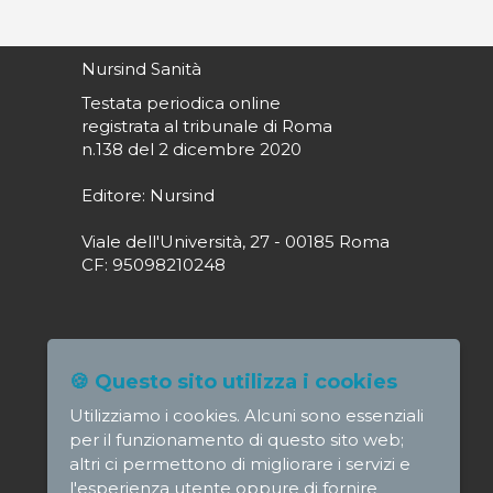
Nursind Sanità
Testata periodica online
registrata al tribunale di Roma
n.138 del 2 dicembre 2020
Editore: Nursind
Viale dell'Università, 27 - 00185 Roma
CF: 95098210248
Direttore responsabile: Paola Alagia
🍪 Questo sito utilizza i cookies
direttore@nursindsanita.it
Utilizziamo i cookies. Alcuni sono essenziali
Redazione: redazione@nursindsanita.it
per il funzionamento di questo sito web;
altri ci permettono di migliorare i servizi e
l'esperienza utente oppure di fornire