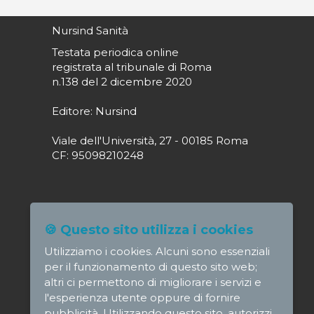
Nursind Sanità
Testata periodica online
registrata al tribunale di Roma
n.138 del 2 dicembre 2020
Editore: Nursind
Viale dell'Università, 27 - 00185 Roma
CF: 95098210248
Direttore responsabile: Paola Alagia
🍪 Questo sito utilizza i cookies
direttore@nursindsanita.it
Utilizziamo i cookies. Alcuni sono essenziali
Redazione: redazione@nursindsanita.it
per il funzionamento di questo sito web;
altri ci permettono di migliorare i servizi e
l'esperienza utente oppure di fornire
pubblicità. Utilizzando questo sito, autorizzi