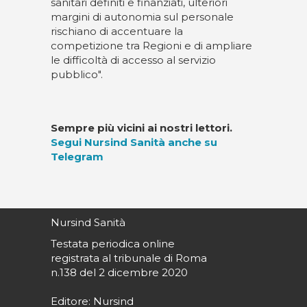
sanitari definiti e finanziati, ulteriori
margini di autonomia sul personale
rischiano di accentuare la
competizione tra Regioni e di ampliare
le difficoltà di accesso al servizio
pubblico".
Sempre più vicini ai nostri lettori.
Segui Nursind Sanità anche su
Telegram
Nursind Sanità
Testata periodica online
registrata al tribunale di Roma
n.138 del 2 dicembre 2020
Editore: Nursind