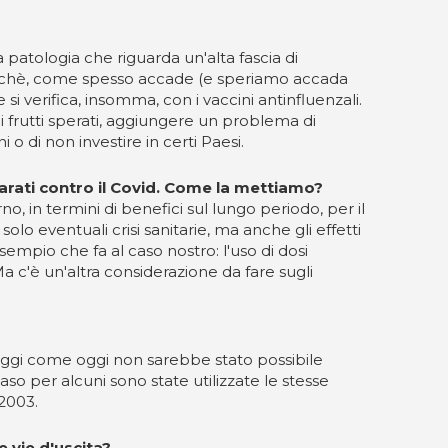
 patologia che riguarda un'alta fascia di
a perchè, come spesso accade (e speriamo accada
i verifica, insomma, con i vaccini antinfluenzali.
i frutti sperati, aggiungere un problema di
 di non investire in certi Paesi.
parati contro il Covid. Come la mettiamo?
, in termini di benefici sul lungo periodo, per il
olo eventuali crisi sanitarie, ma anche gli effetti
sempio che fa al caso nostro: l'uso di dosi
a c'è un'altra considerazione da fare sugli
, oggi come oggi non sarebbe stato possibile
o per alcuni sono state utilizzate le stesse
 2003.
e vie d'uscita?