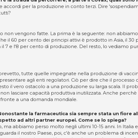
 accordi per la produzione in conto terzi. Dire 'sospendiamo i b
utti?
o non vengono fatte. La prima è la seguente: non abbiamo u
he il 60 per cento dei principi attivi è prodotto in Asia, il 
l 7 e l'8 per cento di produzione. Del resto, lo vediamo pur
i brevetto, tutte quelle impegnate nella produzione di vac
 ripresentare agli enti regolatori. Ciò per dire che il process
 il vero ostacolo a una produzione su larga scala. Il probl
non lasciare capacità produttiva inutilizzata. Anche perchè 
di fronte a una domanda mondiale.
Nonostante la farmaceutica sia sempre stata un fiore all'
ispetto ad altri partner europei. Come se lo spiega?
o, ma abbiamo perso molto negli ultimi 10-15 anni. In Italia e
uarda il nostro Paese, poi, c'è anche un problema di incenti