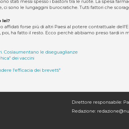
no stati messi spesso i bastoni tra le ruote. La spesa farma
e, ci sono le lungaggini burocratiche. Tutti fattori che scora
 lei?
mo affidati forse più di altri Paesi al potere contrattuale de
o, poi, ha fatto il resto. Ecco perchè abbiamo preso tardi in 
eri. Cosìaumentano le diseguaglianze
ica" dei vaccini
re l'efficacia dei brevetti"
Direttore responsabile: Pa
Redazione: redazione@nurs