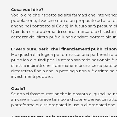
Cosa vuol dire?
Voglio dire che rispetto ad altri farmaci che interven
popolazione, il vaccino non è un preparato ad alta re
anche nel contrasto al Covid), in futuro sarà presumibi
Quindi, a un problema di rischi di mercato e di sosteni
certezza del diritto può a lungo andare portare alcune
E' vero pure, però, che i finanziamenti pubblici so
Ma questa è la logica per cui nasce una partnership pub
pubblico e quindi per il sistema sanitario nazionale è mo
diretti e indiretti che il permanere di una certa patol
circoscritto fino a che la patologia non si è estinta h
investimenti pubblici.
Quale?
Se non ci fossero stati anche in passato e, quindi, se 
arrivare in cosìbreve tempo a disporre dei vaccini at
piattaforme di altri preparati in uso o di preparati ch
A questo punto, se la sospensione dei brevetti non 