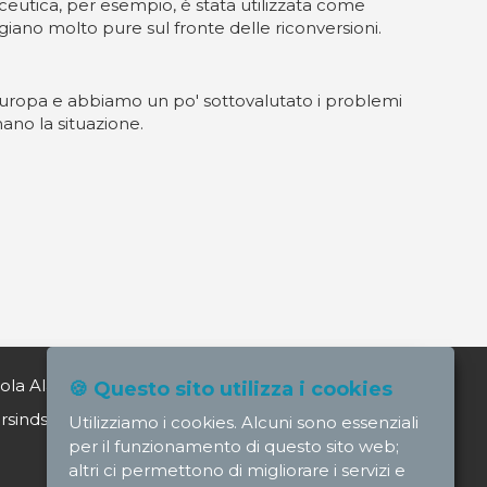
ceutica, per esempio, è stata utilizzata come
ggiano molto pure sul fronte delle riconversioni.
ll'Europa e abbiamo un po' sottovalutato i problemi
mano la situazione.
ola Alagia direttore@nursindsanita.it
🍪 Questo sito utilizza i cookies
indsanita.it
Utilizziamo i cookies. Alcuni sono essenziali
per il funzionamento di questo sito web;
altri ci permettono di migliorare i servizi e