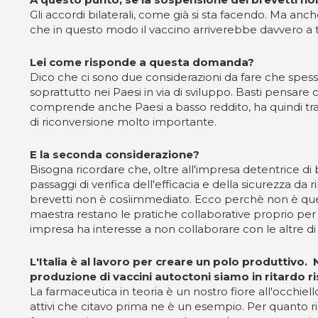
Gli accordi bilaterali, come già si sta facendo. Ma anche
che in questo modo il vaccino arriverebbe davvero a t
Lei come risponde a questa domanda?
Dico che ci sono due considerazioni da fare che spess
soprattutto nei Paesi in via di sviluppo. Basti pensare c
comprende anche Paesi a basso reddito, ha quindi tra i
di riconversione molto importante.
E la seconda considerazione?
Bisogna ricordare che, oltre all'impresa detentrice d
passaggi di verifica dell'efficacia e della sicurezza da
brevetti non è cosìimmediato. Ecco perchè non è questo
maestra restano le pratiche collaborative proprio per 
impresa ha interesse a non collaborare con le altre 
L'Italia è al lavoro per creare un polo produttivo. 
produzione di vaccini autoctoni siamo in ritardo r
La farmaceutica in teoria è un nostro fiore all'occhiell
attivi che citavo prima ne è un esempio. Per quanto rig