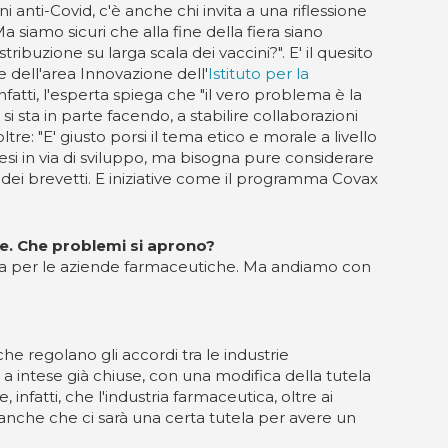
 anti-Covid, c'è anche chi invita a una riflessione
a siamo sicuri che alla fine della fiera siano
tribuzione su larga scala dei vaccini?". E' il quesito
re dell'area Innovazione dell'
Istituto per la
 infatti, l'esperta spiega che "il vero problema è la
si sta in parte facendo, a stabilire collaborazioni
re: "E' giusto porsi il tema etico e morale a livello
Paesi in via di sviluppo, ma bisogna pure considerare
e dei brevetti. E iniziative come il programma Covax
are. Che problemi si aprono?
ica per le aziende farmaceutiche. Ma andiamo con
che regolano gli accordi tra le industrie
 a intese già chiuse, con una modifica della tutela
infatti, che l'industria farmaceutica, oltre ai
 anche che ci sarà una certa tutela per avere un