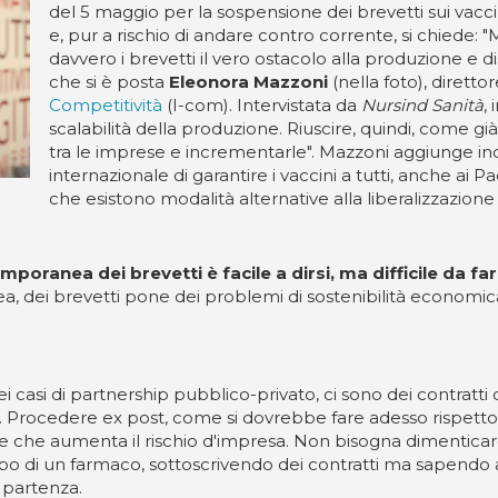
del 5 maggio per la sospensione dei brevetti sui vaccini
e, pur a rischio di andare contro corrente, si chiede: "M
davvero i brevetti il vero ostacolo alla produzione e dis
che si è posta
Eleonora Mazzoni
(nella foto), diretto
Competitività
(I-com). Intervistata da
Nursind Sanità
,
scalabilità della produzione. Riuscire, quindi, come già 
tra le imprese e incrementarle". Mazzoni aggiunge inolt
internazionale di garantire i vaccini a tutti, anche ai 
che esistono modalità alternative alla liberalizzazion
mporanea dei brevetti è facile a dirsi, ma difficile da f
a, dei brevetti pone dei problemi di sostenibilità econom
i casi di partnership pubblico-privato, ci sono dei contratti 
to. Procedere ex post, come si dovrebbe fare adesso rispetto
te che aumenta il rischio d'impresa. Non bisogna dimenticare, 
uppo di un farmaco, sottoscrivendo dei contratti ma sapendo
n partenza.