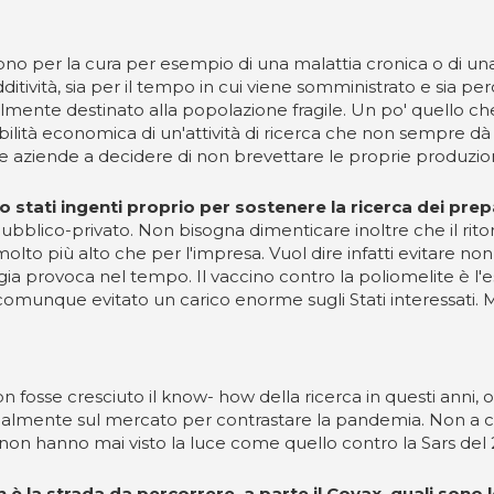
gono per la cura per esempio di una malattia cronica o di una
dditività, sia per il tempo in cui viene somministrato e si
lmente destinato alla popolazione fragile. Un po' quello che s
bilità economica di un'attività di ricerca che non sempre dà 
 aziende a decidere di non brevettare le proprie produzioni o
no stati ingenti proprio per sostenere la ricerca dei pre
blico-privato. Non bisogna dimenticare inoltre che il ritorno
lto più alto che per l'impresa. Vuol dire infatti evitare non s
ogia provoca nel tempo. Il vaccino contro la poliomelite è l'e
a comunque evitato un carico enorme sugli Stati interessati. M
non fosse cresciuto il know- how della ricerca in questi anni
tualmente sul mercato per contrastare la pandemia. Non a cas
e non hanno mai visto la luce come quello contro la Sars del
è la strada da percorrere, a parte il Covax, quali sono l