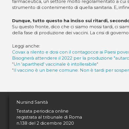
farmaceutica, un settore molto regolamentato a cui so
strumento di contenimento di quella sanitaria. E, infin
Dunque, tutto questo ha inciso sui ritardi, secondo
Su questo fronte, dico che ci siamo mossi tardi, ci sia
della fase di produzione dei vaccini. La crisi di govern
Leggi anche:
Covax a rilento e dosi con il contagocce ai Paesi pov
Bisognerà attendere il 2022 per la produzione "autarch
"Un 'apartheid' vaccinale è intollerabile"
"Il vaccino è un bene comune. Non è tardi per sospende
Nursind Sanità
Testata periodica online
registrata al tribunale di Roma
n.138 del 2 dicembre 2020